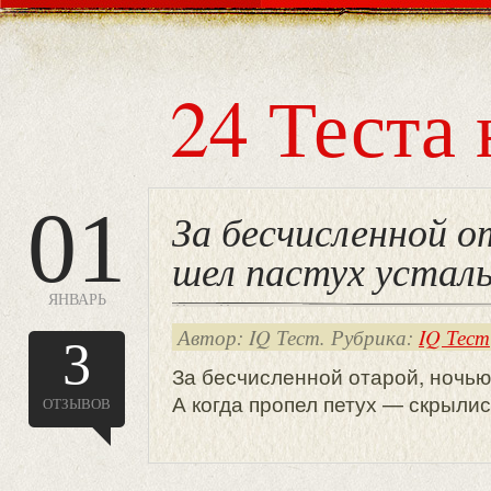
24 Теста 
01
За бесчисленной о
шел пастух устал
ЯНВАРЬ
Автор: IQ Тест. Рубрика:
IQ Тест
3
За бесчисленной отарой, ночью
А когда пропел петух — скрылис
ОТЗЫВОВ