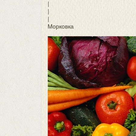
|
|
|
Mорковка