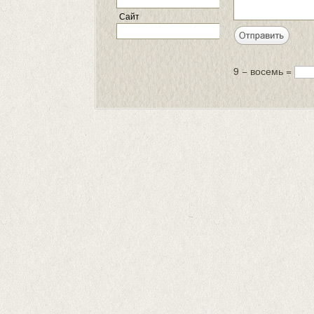
Сайт
9 − восемь =