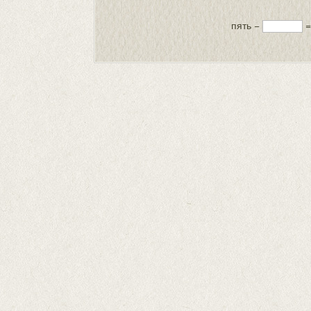
пять −
=