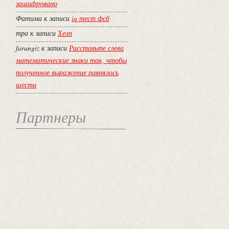
зашифровано
Фатима
к записи
iq тест фсб
тра
к записи
Хелп
farangiz
к записи
Расставьте слева
математические знаки так, чтобы
полученное выражение равнялось
шести
Партнеры