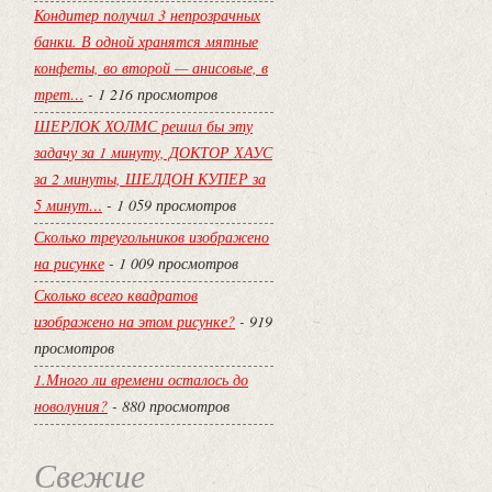
Кондитер получил 3 непрозрачных
банки. В одной хранятся мятные
конфеты, во второй — анисовые, в
трет…
- 1 216 просмотров
ШЕРЛОК ХОЛМС решил бы эту
задачу за 1 минуту, ДОКТОР ХАУС
за 2 минуты, ШЕЛДОН КУПЕР за
5 минут…
- 1 059 просмотров
Сколько треугольников изображено
на рисунке
- 1 009 просмотров
Сколько всего квадратов
изображено на этом рисунке?
- 919
просмотров
1.Много ли времени осталось до
новолуния?
- 880 просмотров
Свежие