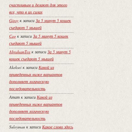
счастливым и делают для этого
все, что в их силах
Gipsy
к записи
За 5 минут 5 кошек
съедают 5 мышей
Cag
к записи
За 5 минут 5 кошек
съедают 5 мышей
AbrahamTox
к записи
За 5 минут 5
кошек съедают 5 мышей
Akeksei
к записи
Какой из
приведенных ниже вариантов
дополняет логическую
последовательность
Атат
к записи
Какой из
приведенных ниже вариантов
дополняет логическую
последовательность
Suleyman
к записи
Какое слово здесь