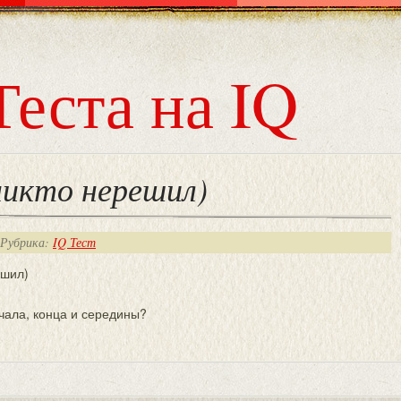
Теста на IQ
икто нерешил)
 Рубрика:
IQ Тест
ешил)
чала, конца и середины?