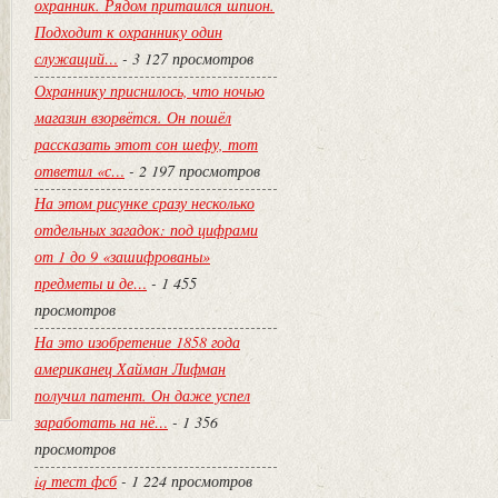
охранник. Рядом притаился шпион.
Подходит к охраннику один
служащий…
- 3 127 просмотров
Охраннику приснилось, что ночью
магазин взорвётся. Он пошёл
рассказать этот сон шефу, тот
ответил «с…
- 2 197 просмотров
На этом рисунке сразу несколько
отдельных загадок: под цифрами
от 1 до 9 «зашифрованы»
предметы и де…
- 1 455
просмотров
На это изобретение 1858 года
американец Хайман Лифман
получил патент. Он даже успел
заработать на нё…
- 1 356
просмотров
iq тест фсб
- 1 224 просмотров