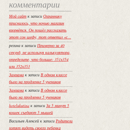
комментарии
Мой сайт
к записи
Охраннику
приснилось, что ночью магазин
взорвётся. Он пошёл рассказать
этот сон шефу, тот ответил «с…
регина
к записи
Примерно за 40
секунд, не используя калькулятора,
определите, что больше: 351х354
или 352х353
Замзама
к записи
В одном классе
было на продленке 5 учеников
Замзама
к записи
В одном классе
было на продленке 5 учеников
hotelukutina
к записи
За 5 минут 5
кошек съедают 5 мышей
Васильев Алексей
к записи
Родители
хотят видеть своего ребенка