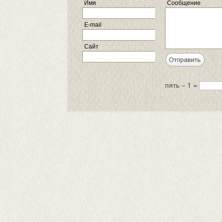
Имя
Сообщение
E-mail
Сайт
пять − 1 =