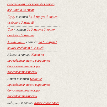
счастливым и делают для этого
все, что в их силах
Gipsy
к записи
За 5 минут 5 кошек
съедают 5 мышей
Cag
к записи
За 5 минут 5 кошек
съедают 5 мышей
AbrahamTox
к записи
За 5 минут 5
кошек съедают 5 мышей
Akeksei
к записи
Какой из
приведенных ниже вариантов
дополняет логическую
последовательность
Атат
к записи
Какой из
приведенных ниже вариантов
дополняет логическую
последовательность
Suleyman
к записи
Какое слово здесь