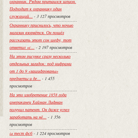
охранник. Рядом притаился шпион.
Подходит к охраннику один
служащий…
- 3 127 просмотров
Охраннику приснилось, что ночью
магазин взорвётся. Он пошёл
рассказать этот сон шефу, тот
ответил «с…
- 2 197 просмотров
На этом рисунке сразу несколько
отдельных загадок: под цифрами
от 1 до 9 «зашифрованы»
предметы и де…
- 1 455
просмотров
На это изобретение 1858 года
американец Хайман Лифман
получил патент. Он даже успел
заработать на нё…
- 1 356
просмотров
iq тест фсб
- 1 224 просмотров