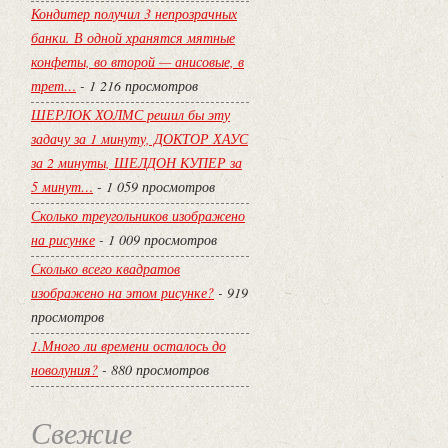
Кондитер получил 3 непрозрачных
банки. В одной хранятся мятные
конфеты, во второй — анисовые, в
трет…
- 1 216 просмотров
ШЕРЛОК ХОЛМС решил бы эту
задачу за 1 минуту, ДОКТОР ХАУС
за 2 минуты, ШЕЛДОН КУПЕР за
5 минут…
- 1 059 просмотров
Сколько треугольников изображено
на рисунке
- 1 009 просмотров
Сколько всего квадратов
изображено на этом рисунке?
- 919
просмотров
1.Много ли времени осталось до
новолуния?
- 880 просмотров
Свежие