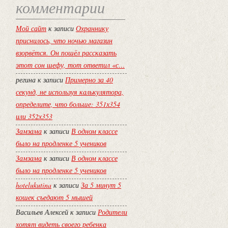
комментарии
Мой сайт
к записи
Охраннику
приснилось, что ночью магазин
взорвётся. Он пошёл рассказать
этот сон шефу, тот ответил «с…
регина
к записи
Примерно за 40
секунд, не используя калькулятора,
определите, что больше: 351х354
или 352х353
Замзама
к записи
В одном классе
было на продленке 5 учеников
Замзама
к записи
В одном классе
было на продленке 5 учеников
hotelukutina
к записи
За 5 минут 5
кошек съедают 5 мышей
Васильев Алексей
к записи
Родители
хотят видеть своего ребенка