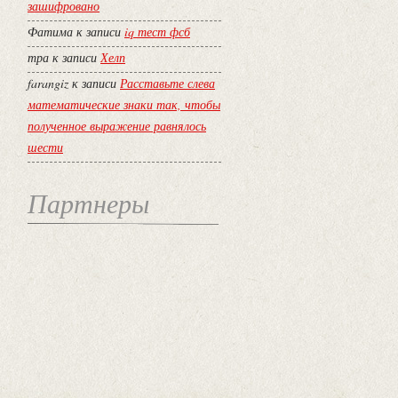
зашифровано
Фатима
к записи
iq тест фсб
тра
к записи
Хелп
farangiz
к записи
Расставьте слева
математические знаки так, чтобы
полученное выражение равнялось
шести
Партнеры