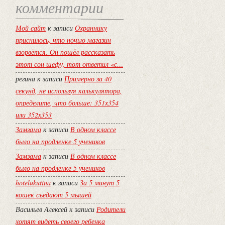
комментарии
Мой сайт
к записи
Охраннику
приснилось, что ночью магазин
взорвётся. Он пошёл рассказать
этот сон шефу, тот ответил «с…
регина
к записи
Примерно за 40
секунд, не используя калькулятора,
определите, что больше: 351х354
или 352х353
Замзама
к записи
В одном классе
было на продленке 5 учеников
Замзама
к записи
В одном классе
было на продленке 5 учеников
hotelukutina
к записи
За 5 минут 5
кошек съедают 5 мышей
Васильев Алексей
к записи
Родители
хотят видеть своего ребенка