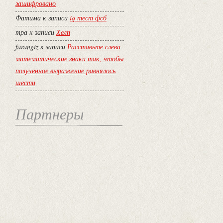
зашифровано
Фатима
к записи
iq тест фсб
тра
к записи
Хелп
farangiz
к записи
Расставьте слева
математические знаки так, чтобы
полученное выражение равнялось
шести
Партнеры