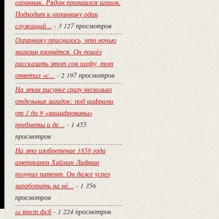
охранник. Рядом притаился шпион.
Подходит к охраннику один
служащий…
- 3 127 просмотров
Охраннику приснилось, что ночью
магазин взорвётся. Он пошёл
рассказать этот сон шефу, тот
ответил «с…
- 2 197 просмотров
На этом рисунке сразу несколько
отдельных загадок: под цифрами
от 1 до 9 «зашифрованы»
предметы и де…
- 1 455
просмотров
На это изобретение 1858 года
американец Хайман Лифман
получил патент. Он даже успел
заработать на нё…
- 1 356
просмотров
iq тест фсб
- 1 224 просмотров