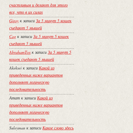
счастливым и делают для этого
все, что в их силах
Gipsy
к записи
За 5 минут 5 кошек
съедают 5 мышей
Cag
к записи
За 5 минут 5 кошек
съедают 5 мышей
AbrahamTox
к записи
За 5 минут 5
кошек съедают 5 мышей
Akeksei
к записи
Какой из
приведенных ниже вариантов
дополняет логическую
последовательность
Атат
к записи
Какой из
приведенных ниже вариантов
дополняет логическую
последовательность
Suleyman
к записи
Какое слово здесь