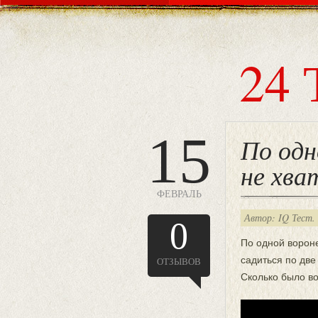
24 
15
По одн
не хва
ФЕВРАЛЬ
Автор: IQ Тест.
0
По одной вороне
садиться по две
ОТЗЫВОВ
Сколько было во