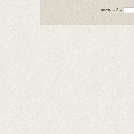
шесть − 3 =