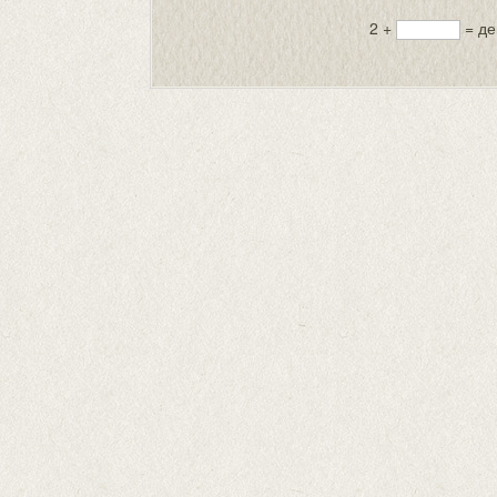
2 +
= де