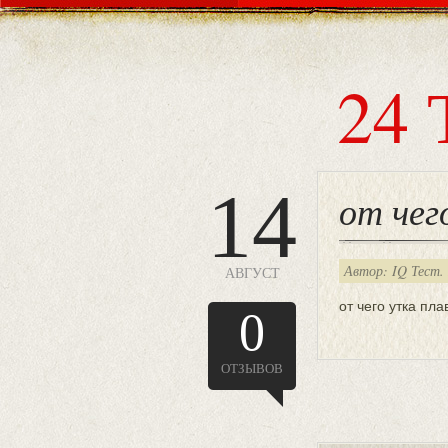
24 
14
от чег
Автор: IQ Тест.
АВГУСТ
от чего утка пла
0
ОТЗЫВОВ