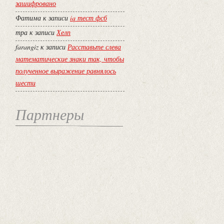
зашифровано
Фатима
к записи
iq тест фсб
тра
к записи
Хелп
farangiz
к записи
Расставьте слева
математические знаки так, чтобы
полученное выражение равнялось
шести
Партнеры