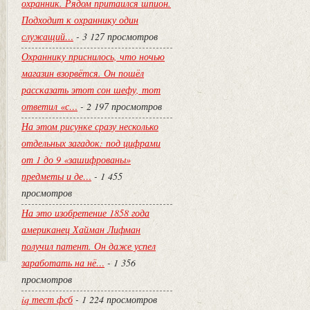
охранник. Рядом притаился шпион.
Подходит к охраннику один
служащий…
- 3 127 просмотров
Охраннику приснилось, что ночью
магазин взорвётся. Он пошёл
рассказать этот сон шефу, тот
ответил «с…
- 2 197 просмотров
На этом рисунке сразу несколько
отдельных загадок: под цифрами
от 1 до 9 «зашифрованы»
предметы и де…
- 1 455
просмотров
На это изобретение 1858 года
американец Хайман Лифман
получил патент. Он даже успел
заработать на нё…
- 1 356
просмотров
iq тест фсб
- 1 224 просмотров