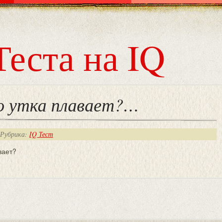
Теста на IQ
о утка плавает?…
 Рубрика:
IQ Тест
вает?