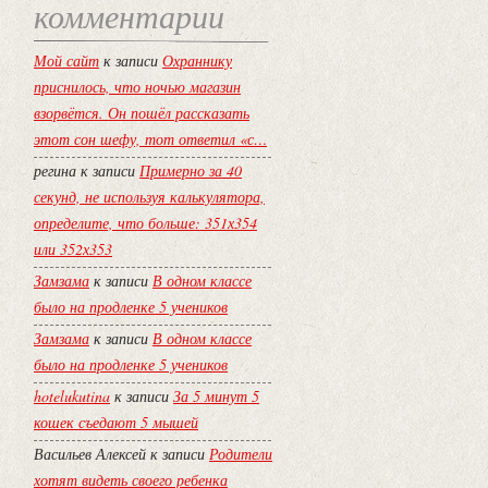
комментарии
Мой сайт
к записи
Охраннику
приснилось, что ночью магазин
взорвётся. Он пошёл рассказать
этот сон шефу, тот ответил «с…
регина
к записи
Примерно за 40
секунд, не используя калькулятора,
определите, что больше: 351х354
или 352х353
Замзама
к записи
В одном классе
было на продленке 5 учеников
Замзама
к записи
В одном классе
было на продленке 5 учеников
hotelukutina
к записи
За 5 минут 5
кошек съедают 5 мышей
Васильев Алексей
к записи
Родители
хотят видеть своего ребенка