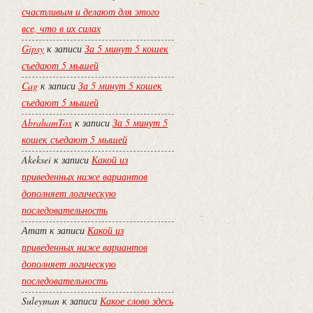
счастливым и делают для этого
все, что в их силах
Gipsy
к записи
За 5 минут 5 кошек
съедают 5 мышей
Cag
к записи
За 5 минут 5 кошек
съедают 5 мышей
AbrahamTox
к записи
За 5 минут 5
кошек съедают 5 мышей
Akeksei
к записи
Какой из
приведенных ниже вариантов
дополняет логическую
последовательность
Атат
к записи
Какой из
приведенных ниже вариантов
дополняет логическую
последовательность
Suleyman
к записи
Какое слово здесь