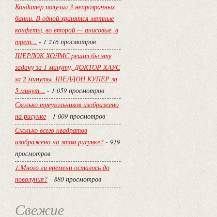
Кондитер получил 3 непрозрачных
банки. В одной хранятся мятные
конфеты, во второй — анисовые, в
трет…
- 1 216 просмотров
ШЕРЛОК ХОЛМС решил бы эту
задачу за 1 минуту, ДОКТОР ХАУС
за 2 минуты, ШЕЛДОН КУПЕР за
5 минут…
- 1 059 просмотров
Сколько треугольников изображено
на рисунке
- 1 009 просмотров
Сколько всего квадратов
изображено на этом рисунке?
- 919
просмотров
1.Много ли времени осталось до
новолуния?
- 880 просмотров
Свежие