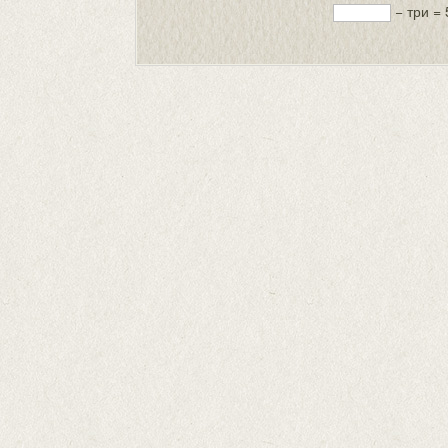
− три = 