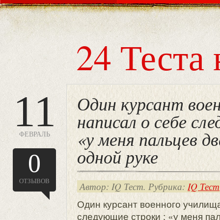
24 Теста 
11
Один курсант вое
написал о себе сл
«у меня пальцев д
ФЕВРАЛЬ
одной руке
0
ОТЗЫВОВ
Автор: IQ Тест. Рубрика:
IQ Тест
Один курсант военного училища
следующие строки : «у меня па