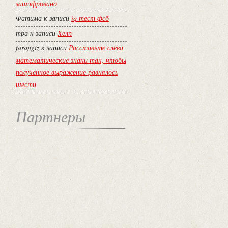
зашифровано
Фатима
к записи
iq тест фсб
тра
к записи
Хелп
farangiz
к записи
Расставьте слева
математические знаки так, чтобы
полученное выражение равнялось
шести
Партнеры