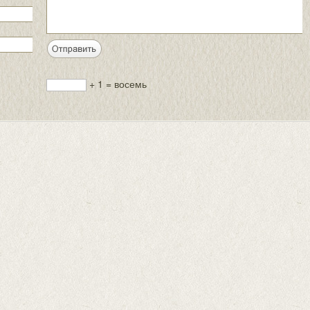
+ 1 = восемь