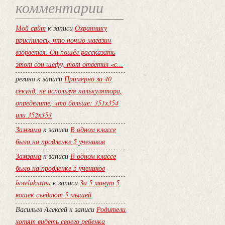
комментарии
Мой сайт
к записи
Охраннику
приснилось, что ночью магазин
взорвётся. Он пошёл рассказать
этот сон шефу, тот ответил «с…
регина
к записи
Примерно за 40
секунд, не используя калькулятора,
определите, что больше: 351х354
или 352х353
Замзама
к записи
В одном классе
было на продленке 5 учеников
Замзама
к записи
В одном классе
было на продленке 5 учеников
hotelukutina
к записи
За 5 минут 5
кошек съедают 5 мышей
Васильев Алексей
к записи
Родители
хотят видеть своего ребенка