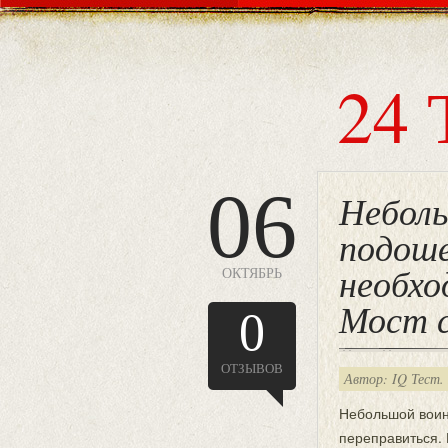
24 
06
Неболь
подоше
необхо
ОКТЯБРЬ
Мост 
0
ОТЗЫВОВ
Автор: IQ Тест.
Небольшой воин
переправиться. 