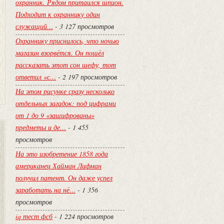
охранник. Рядом притаился шпион.
Подходит к охраннику один
служащий…
- 3 127 просмотров
Охраннику приснилось, что ночью
магазин взорвётся. Он пошёл
рассказать этот сон шефу, тот
ответил «с…
- 2 197 просмотров
На этом рисунке сразу несколько
отдельных загадок: под цифрами
от 1 до 9 «зашифрованы»
предметы и де…
- 1 455
просмотров
На это изобретение 1858 года
американец Хайман Лифман
получил патент. Он даже успел
заработать на нё…
- 1 356
просмотров
iq тест фсб
- 1 224 просмотров