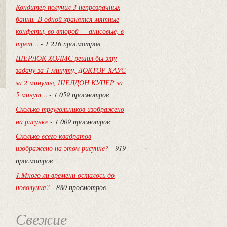
Кондитер получил 3 непрозрачных
банки. В одной хранятся мятные
конфеты, во второй — анисовые, в
трет…
- 1 216 просмотров
ШЕРЛОК ХОЛМС решил бы эту
задачу за 1 минуту, ДОКТОР ХАУС
за 2 минуты, ШЕЛДОН КУПЕР за
5 минут…
- 1 059 просмотров
Сколько треугольников изображено
на рисунке
- 1 009 просмотров
Сколько всего квадратов
изображено на этом рисунке?
- 919
просмотров
1.Много ли времени осталось до
новолуния?
- 880 просмотров
Свежие