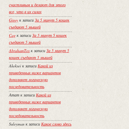
счастливым и делают для этого
все, что в их силах
Gipsy
к записи
За 5 минут 5 кошек
съедают 5 мышей
Cag
к записи
За 5 минут 5 кошек
съедают 5 мышей
AbrahamTox
к записи
За 5 минут 5
кошек съедают 5 мышей
Akeksei
к записи
Какой из
приведенных ниже вариантов
дополняет логическую
последовательность
Атат
к записи
Какой из
приведенных ниже вариантов
дополняет логическую
последовательность
Suleyman
к записи
Какое слово здесь