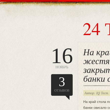
24 
16
На кра
жестян
закрыт
НОЯБРЬ
банки 
3
ОТЗЫВОВ
Автор: IQ Тест.
На край стола п
банки свисало с