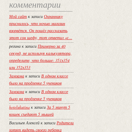
комментарии
Мой сайт
к записи
Охраннику
приснилось, что ночью магазин
взорвётся. Он пошёл рассказать
этот сон шефу, тот ответил «с…
регина
к записи
Примерно за 40
секунд, не используя калькулятора,
определите, что больше: 351х354
или 352х353
Замзама
к записи
В одном классе
было на продленке 5 учеников
Замзама
к записи
В одном классе
было на продленке 5 учеников
hotelukutina
к записи
За 5 минут 5
кошек съедают 5 мышей
Васильев Алексей
к записи
Родители
хотят видеть своего ребенка