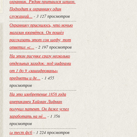
охранник. Рядом притаился шпион.
Подходит к охраннику один
служащий…
- 3 127 просмотров
Охраннику приснилось, что ночью
магазин взорвётся. Он пошёл
рассказать этот сон шефу, тот
ответил «с…
- 2 197 просмотров
На этом рисунке сразу несколько
отдельных загадок: под цифрами
от 1 до 9 «зашифрованы»
предметы и де…
- 1 455
просмотров
На это изобретение 1858 года
американец Хайман Лифман
получил патент. Он даже успел
заработать на нё…
- 1 356
просмотров
iq тест фсб
- 1 224 просмотров