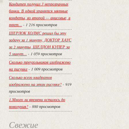
Кондитер получил 3 непрозрачных
банки. В одной хранятся мятные
конфеты, во второй — анисовые, в
трет…
- 1 216 просмотров
ШЕРЛОК ХОЛМС решил бы эту
задачу за 1 минуту, ДОКТОР ХАУС
за 2 минуты, ШЕЛДОН КУПЕР за
5 минут…
- 1 059 просмотров
Сколько треугольников изображено
на рисунке
- 1 009 просмотров
Сколько всего квадратов
изображено на этом рисунке?
- 919
просмотров
1.Много ли времени осталось до
новолуния?
- 880 просмотров
Свежие