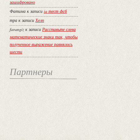
зашифровано
Фатима
к записи
iq тест фсб
тра
к записи
Хелп
farangiz
к записи
Расставьте слева
математические знаки так, чтобы
полученное выражение равнялось
шести
Партнеры