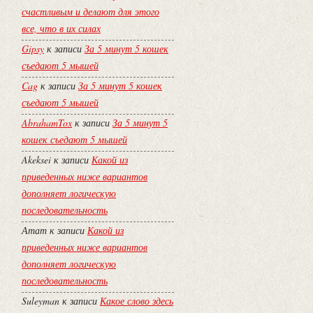
счастливым и делают для этого
все, что в их силах
Gipsy
к записи
За 5 минут 5 кошек
съедают 5 мышей
Cag
к записи
За 5 минут 5 кошек
съедают 5 мышей
AbrahamTox
к записи
За 5 минут 5
кошек съедают 5 мышей
Akeksei
к записи
Какой из
приведенных ниже вариантов
дополняет логическую
последовательность
Атат
к записи
Какой из
приведенных ниже вариантов
дополняет логическую
последовательность
Suleyman
к записи
Какое слово здесь