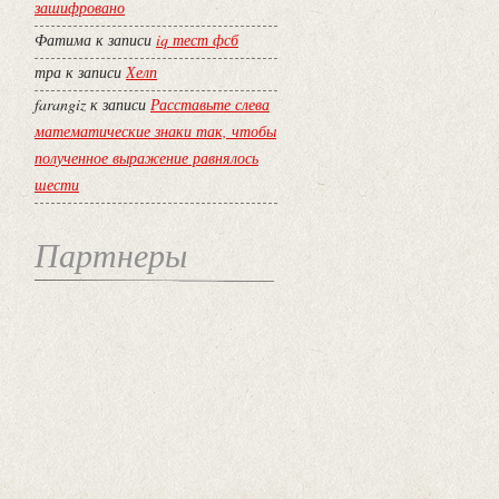
зашифровано
Фатима
к записи
iq тест фсб
тра
к записи
Хелп
farangiz
к записи
Расставьте слева
математические знаки так, чтобы
полученное выражение равнялось
шести
Партнеры