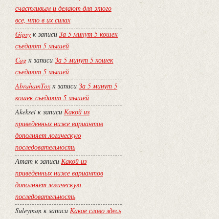
счастливым и делают для этого
все, что в их силах
Gipsy
к записи
За 5 минут 5 кошек
съедают 5 мышей
Cag
к записи
За 5 минут 5 кошек
съедают 5 мышей
AbrahamTox
к записи
За 5 минут 5
кошек съедают 5 мышей
Akeksei
к записи
Какой из
приведенных ниже вариантов
дополняет логическую
последовательность
Атат
к записи
Какой из
приведенных ниже вариантов
дополняет логическую
последовательность
Suleyman
к записи
Какое слово здесь