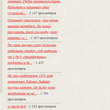
охранник. Рядом притаился шпион.
Подходит к охраннику один
служащий…
- 3 127 просмотров
Охраннику приснилось, что ночью
магазин взорвётся. Он пошёл
рассказать этот сон шефу, тот
ответил «с…
- 2 197 просмотров
На этом рисунке сразу несколько
отдельных загадок: под цифрами
от 1 до 9 «зашифрованы»
предметы и де…
- 1 455
просмотров
На это изобретение 1858 года
американец Хайман Лифман
получил патент. Он даже успел
заработать на нё…
- 1 356
просмотров
iq тест фсб
- 1 224 просмотров