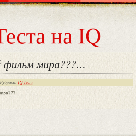
Теста на IQ
й фильм мира???…
 Рубрика:
IQ Тест
мира???