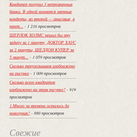
Кондитер получил 3 непрозрачных
банки. В одной хранятся мятные
конфеты, во второй — анисовые, в
трет…
- 1 216 просмотров
ШЕРЛОК ХОЛМС решил бы эту
задачу за 1 минуту, ДОКТОР ХАУС
за 2 минуты, ШЕЛДОН КУПЕР за
5 минут…
- 1 059 просмотров
Сколько треугольников изображено
на рисунке
- 1 009 просмотров
Сколько всего квадратов
изображено на этом рисунке?
- 919
просмотров
1.Много ли времени осталось до
новолуния?
- 880 просмотров
Свежие