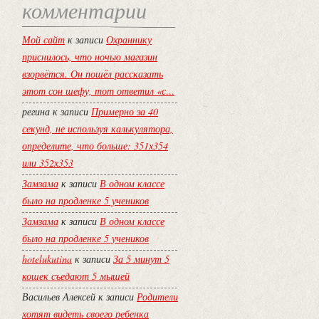
комментарии
Мой сайт
к записи
Охраннику
приснилось, что ночью магазин
взорвётся. Он пошёл рассказать
этот сон шефу, тот ответил «с…
регина
к записи
Примерно за 40
секунд, не используя калькулятора,
определите, что больше: 351х354
или 352х353
Замзама
к записи
В одном классе
было на продленке 5 учеников
Замзама
к записи
В одном классе
было на продленке 5 учеников
hotelukutina
к записи
За 5 минут 5
кошек съедают 5 мышей
Васильев Алексей
к записи
Родители
хотят видеть своего ребенка