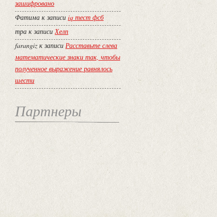
зашифровано
Фатима
к записи
iq тест фсб
тра
к записи
Хелп
farangiz
к записи
Расставьте слева
математические знаки так, чтобы
полученное выражение равнялось
шести
Партнеры