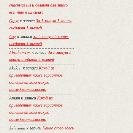
счастливым и делают для этого
все, что в их силах
Gipsy
к записи
За 5 минут 5 кошек
съедают 5 мышей
Cag
к записи
За 5 минут 5 кошек
съедают 5 мышей
AbrahamTox
к записи
За 5 минут 5
кошек съедают 5 мышей
Akeksei
к записи
Какой из
приведенных ниже вариантов
дополняет логическую
последовательность
Атат
к записи
Какой из
приведенных ниже вариантов
дополняет логическую
последовательность
Suleyman
к записи
Какое слово здесь