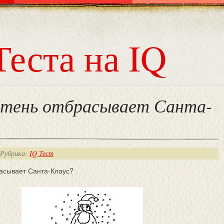
Теста на IQ
 тень отбрасывает Санта-
 Рубрика:
IQ Тест
расывает Санта-Клаус?