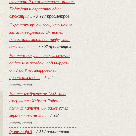
охранник. Рядом притаился шпион.
Подходит к охраннику один
служащий…
- 3 127 просмотров
Охраннику приснилось, что ночью
магазин взорвётся. Он пошёл
рассказать этот сон шефу, тот
ответил «с…
- 2 197 просмотров
На этом рисунке сразу несколько
отдельных загадок: под цифрами
от 1 до 9 «зашифрованы»
предметы и де…
- 1 455
просмотров
На это изобретение 1858 года
американец Хайман Лифман
получил патент. Он даже успел
заработать на нё…
- 1 356
просмотров
iq тест фсб
- 1 224 просмотров