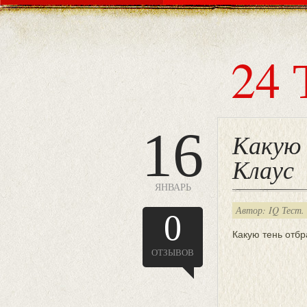
24 
16
Какую
Клаус
ЯНВАРЬ
Автор: IQ Тест.
0
Какую тень отб
ОТЗЫВОВ