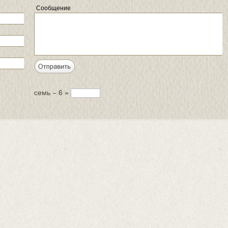
Сообщение
семь − 6 =