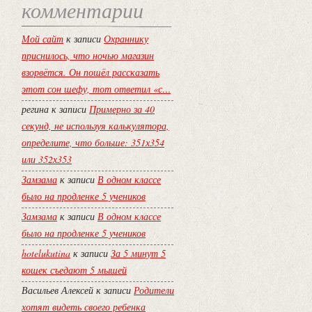
комментарии
Мой сайт
к записи
Охраннику
приснилось, что ночью магазин
взорвётся. Он пошёл рассказать
этот сон шефу, тот ответил «с…
регина
к записи
Примерно за 40
секунд, не используя калькулятора,
определите, что больше: 351х354
или 352х353
Замзама
к записи
В одном классе
было на продленке 5 учеников
Замзама
к записи
В одном классе
было на продленке 5 учеников
hotelukutina
к записи
За 5 минут 5
кошек съедают 5 мышей
Васильев Алексей
к записи
Родители
хотят видеть своего ребенка