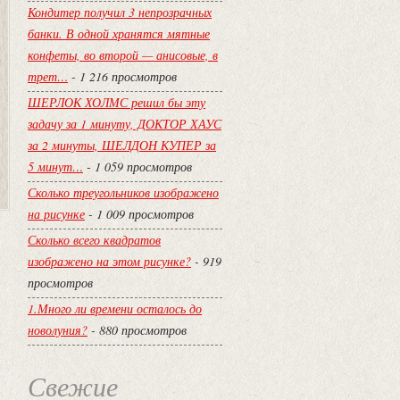
Кондитер получил 3 непрозрачных
банки. В одной хранятся мятные
конфеты, во второй — анисовые, в
трет…
- 1 216 просмотров
ШЕРЛОК ХОЛМС решил бы эту
задачу за 1 минуту, ДОКТОР ХАУС
за 2 минуты, ШЕЛДОН КУПЕР за
5 минут…
- 1 059 просмотров
Сколько треугольников изображено
на рисунке
- 1 009 просмотров
Сколько всего квадратов
изображено на этом рисунке?
- 919
просмотров
1.Много ли времени осталось до
новолуния?
- 880 просмотров
Свежие