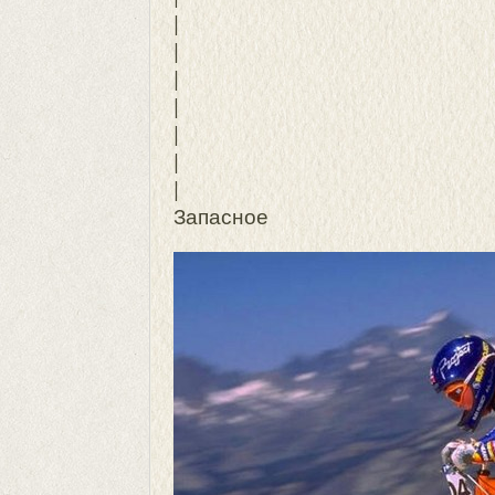
|
|
|
|
|
|
|
Запасное