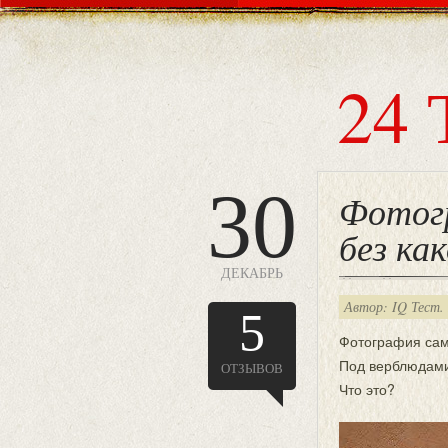
24 
30
Фотог
без ка
ДЕКАБРЬ
Автор: IQ Тест.
5
Фотография сам
Под верблюдами
ОТЗЫВОВ
Что это?