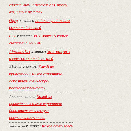
счастливым и делают для этого
все, что в их силах
Gipsy
к записи
За 5 минут 5 кошек
съедают 5 мышей
Cag
к записи
За 5 минут 5 кошек
съедают 5 мышей
AbrahamTox
к записи
За 5 минут 5
кошек съедают 5 мышей
Akeksei
к записи
Какой из
приведенных ниже вариантов
дополняет логическую
последовательность
Атат
к записи
Какой из
приведенных ниже вариантов
дополняет логическую
последовательность
Suleyman
к записи
Какое слово здесь