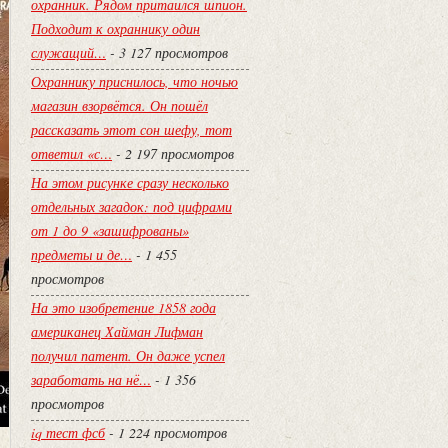
охранник. Рядом притаился шпион.
Подходит к охраннику один
служащий…
- 3 127 просмотров
Охраннику приснилось, что ночью
магазин взорвётся. Он пошёл
рассказать этот сон шефу, тот
ответил «с…
- 2 197 просмотров
На этом рисунке сразу несколько
отдельных загадок: под цифрами
от 1 до 9 «зашифрованы»
предметы и де…
- 1 455
просмотров
На это изобретение 1858 года
американец Хайман Лифман
получил патент. Он даже успел
заработать на нё…
- 1 356
просмотров
iq тест фсб
- 1 224 просмотров