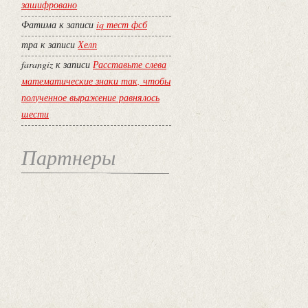
зашифровано
Фатима
к записи
iq тест фсб
тра
к записи
Хелп
farangiz
к записи
Расставьте слева
математические знаки так, чтобы
полученное выражение равнялось
шести
Партнеры