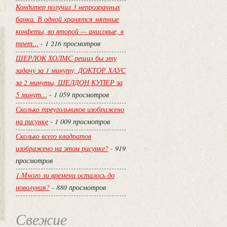
Кондитер получил 3 непрозрачных
банки. В одной хранятся мятные
конфеты, во второй — анисовые, в
трет…
- 1 216 просмотров
ШЕРЛОК ХОЛМС решил бы эту
задачу за 1 минуту, ДОКТОР ХАУС
за 2 минуты, ШЕЛДОН КУПЕР за
5 минут…
- 1 059 просмотров
Сколько треугольников изображено
на рисунке
- 1 009 просмотров
Сколько всего квадратов
изображено на этом рисунке?
- 919
просмотров
1.Много ли времени осталось до
новолуния?
- 880 просмотров
Свежие