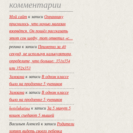
комментарии
Мой сайт
к записи
Охраннику
приснилось, что ночью магазин
взорвётся. Он пошёл рассказать
этот сон шефу, тот ответил «с…
регина
к записи
Примерно за 40
секунд, не используя калькулятора,
определите, что больше: 351х354
или 352х353
Замзама
к записи
В одном классе
было на продленке 5 учеников
Замзама
к записи
В одном классе
было на продленке 5 учеников
hotelukutina
к записи
За 5 минут 5
кошек съедают 5 мышей
Васильев Алексей
к записи
Родители
хотят видеть своего ребенка