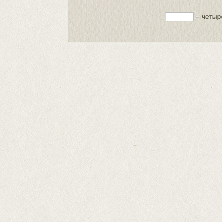
− четыр