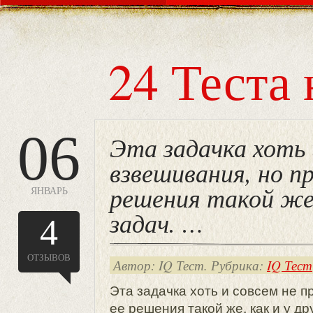
24 Теста 
06
Эта задачка хоть 
взвешивания, но п
решения такой же,
ЯНВАРЬ
задач. …
4
ОТЗЫВОВ
Автор: IQ Тест. Рубрика:
IQ Тест
Эта задачка хоть и совсем не п
ее решения такой же, как и у др