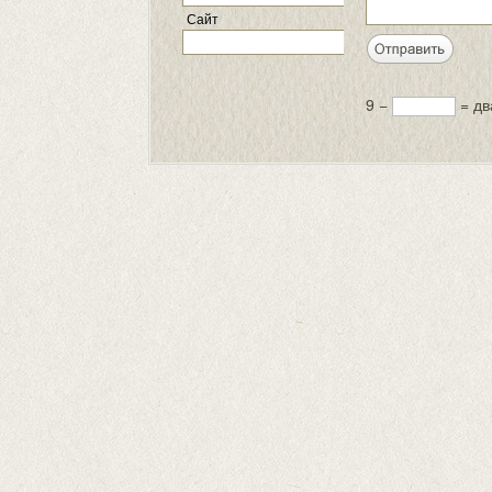
Сайт
9 −
= дв