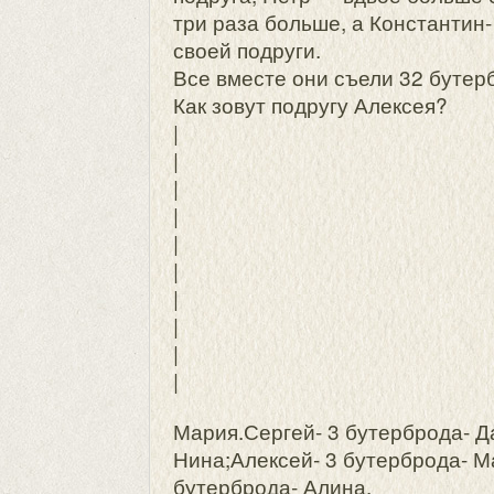
три раза больше, а Константин
своей подруги.
Все вместе они съели 32 бутер
Как зовут подругу Алексея?
|
|
|
|
|
|
|
|
|
|
Мария.Сергей- 3 бутерброда- Д
Нина;Алексей- 3 бутерброда- М
бутерброда- Алина.