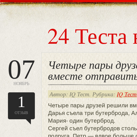
24 Теста 
07
Четыpе пары друз
вместе отправить
НОЯБРЬ
Автор: IQ Тест. Рубрика:
IQ Тест
1
Четыpе пары друзей решили вме
Дарья съела три бутерброда, Ал
ОТЗЫВ
Мария- один бутерброд.
Сергей съел бутербродов стольк
подруга, Петр — вдвое больше 