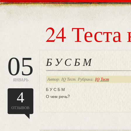
24 Теста 
05
Б У С Б М
Автор: IQ Тест. Рубрика:
IQ Тест
ЯНВАРЬ
Б У С Б М
4
О чем речь?
ОТЗЫВОВ